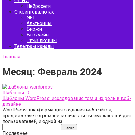
Об ИИ
Нейросети
О криптовалютах
NFT
Альткоины
Биржи
Блокчейн
Стейблкоины
Телеграм каналы
Главная
Месяц:
Февраль 2024
Шаблоны
0
Шаблоны WordPress: исследование тем и их роль в веб-
дизайне
WordPress, платформа для создания веб-сайтов,
предоставляет огромное количество возможностей для
пользователей, и одной из
Поиск
Найти
Последнее