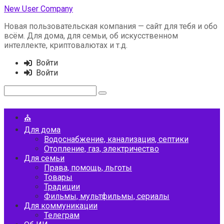
Перейти
New User Company
к
Новая пользовательская компания — сайт для тебя и обо
контенту
всём. Для дома, для семьи, об искусственном
интеллекте, криптовалютах и т.д.
Войти
Войти
Поиск:
⛪️
Для дома
Водоснабжение, канализация, септики
Отопление, газ, электричество
Для семьи
Права, помощь, льготы
Товары
Традиции
Фильмы, мультфильмы, сериалы
Для коммуникации
Телеграм